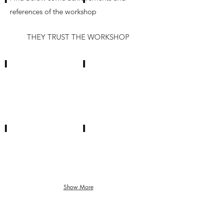
references of the workshop
Petrusse-Paris
Art Decor
THEY TRUST THE WORKSHOP
Isidore Leroy
Le Château de Siran
Sophie Larricq
Le décor Français
Show More